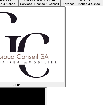
urances
D&
Dini & Associés SA
FS
Favre SA
ce & Conseil
Services, Finance & Conseil
Services, Finance & Conseil
Autre