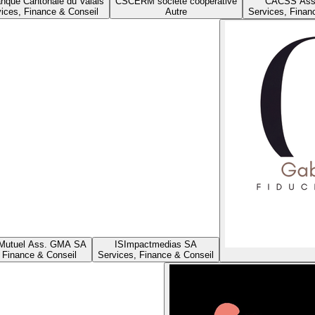
nque Cantonale du Valais
CS
CERM société coopérative
CA
CSS Ass
ices, Finance & Conseil
Autre
Services, Finan
Mutuel Ass. GMA SA
IS
Impactmedias SA
 Finance & Conseil
Services, Finance & Conseil