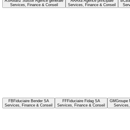
AS
Allianz Suisse Agence générale
AA
Axa Agence principale
BC
Ba
Services, Finance & Conseil
Services, Finance & Conseil
Serv
FB
Fiduciaire Bender SA
FF
Fiduciaire Fidag SA
GM
Groupe 
Services, Finance & Conseil
Services, Finance & Conseil
Services,