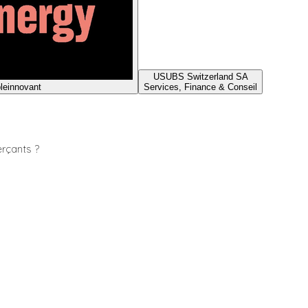
US
UBS Switzerland SA
le
innovant
Services, Finance & Conseil
rçants ?