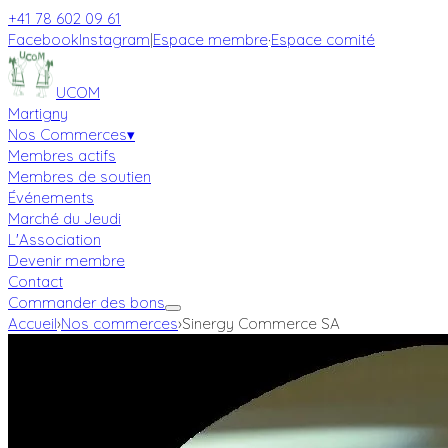
+41 78 602 09 61
Facebook
Instagram
|
Espace membre
·
Espace comité
UCOM
Martigny
Nos Commerces
▾
Membres actifs
Membres de soutien
Événements
Marché du Jeudi
L'Association
Devenir membre
Contact
Commander des bons
Accueil
›
Nos commerces
›
Sinergy Commerce SA