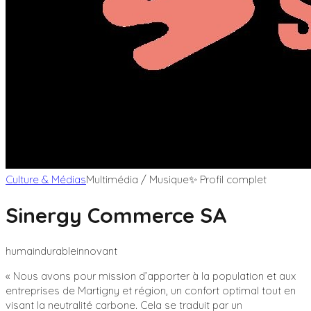
Culture & Médias
Multimédia / Musique
✨ Profil complet
Sinergy Commerce SA
humain
durable
innovant
«
Nous avons pour mission d’apporter à la population et aux
entreprises de Martigny et région, un confort optimal tout en
visant la neutralité carbone. Cela se traduit par un