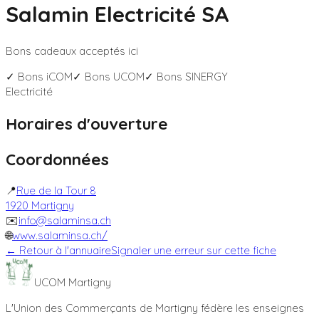
Salamin Electricité SA
Bons cadeaux acceptés ici
✓ Bons
iCOM
✓ Bons
UCOM
✓ Bons
SINERGY
Electricité
Horaires d'ouverture
Coordonnées
📍
Rue de la Tour 8
1920
Martigny
✉️
info@salaminsa.ch
🌐
www.salaminsa.ch/
← Retour à l'annuaire
Signaler une erreur sur cette fiche
UCOM Martigny
L'Union des Commerçants de Martigny fédère les enseignes