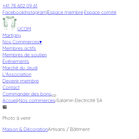
+41 78 602 09 61
Facebook
Instagram
|
Espace membre
·
Espace comité
UCOM
Martigny
Nos Commerces
▾
Membres actifs
Membres de soutien
Événements
Marché du Jeudi
L'Association
Devenir membre
Contact
Commander des bons
Accueil
›
Nos commerces
›
Salamin Electricité SA
🏪
Photo à venir
Maison & Décoration
Artisans / Bâtiment