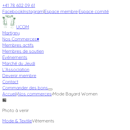
+41 78 602 09 61
Facebook
Instagram
|
Espace membre
·
Espace comité
UCOM
Martigny
Nos Commerces
▾
Membres actifs
Membres de soutien
Événements
Marché du Jeudi
L'Association
Devenir membre
Contact
Commander des bons
Accueil
›
Nos commerces
›
Mode Bayard Women
🏪
Photo à venir
Mode & Textile
Vêtements