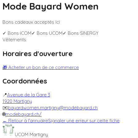
Mode Bayard Women
Bons cadeaux acceptés ici
✓ Bons
iCOM
✓ Bons
UCOM
✓ Bons
SINERGY
Vêtements
Horaires d'ouverture
🎁 Acheter un bon de ce commerce
Coordonnées
📍
Avenue de la Gare 3
1920
Martigny
✉️
bayardwomen.martigny@modebayard.ch
🌐
modebayard.ch/
← Retour à l'annuaire
Signaler une erreur sur cette fiche
UCOM Martigny