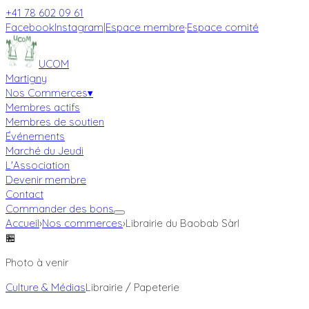
+41 78 602 09 61
Facebook
Instagram
|
Espace membre
·
Espace comité
UCOM
Martigny
Nos Commerces
▾
Membres actifs
Membres de soutien
Événements
Marché du Jeudi
L'Association
Devenir membre
Contact
Commander des bons
Accueil
›
Nos commerces
›
Librairie du Baobab Sàrl
🏪
Photo à venir
Culture & Médias
Librairie / Papeterie