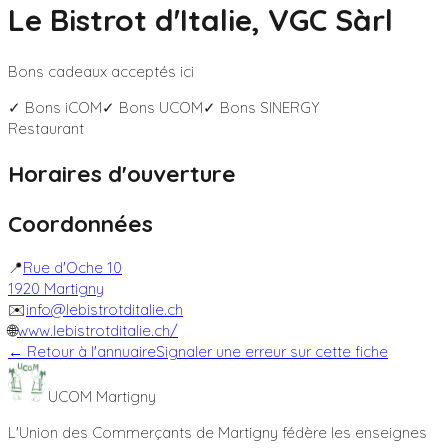
Le Bistrot d'Italie, VGC Sàrl
Bons cadeaux acceptés ici
✓ Bons
iCOM
✓ Bons
UCOM
✓ Bons
SINERGY
Restaurant
Horaires d'ouverture
Coordonnées
📍
Rue d'Oche 10
1920
Martigny
✉️
info@lebistrotditalie.ch
🌐
www.lebistrotditalie.ch/
← Retour à l'annuaire
Signaler une erreur sur cette fiche
UCOM Martigny
L'Union des Commerçants de Martigny fédère les enseignes