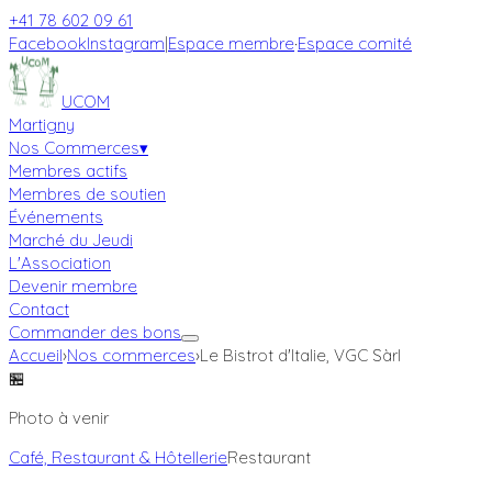
+41 78 602 09 61
Facebook
Instagram
|
Espace membre
·
Espace comité
UCOM
Martigny
Nos Commerces
▾
Membres actifs
Membres de soutien
Événements
Marché du Jeudi
L'Association
Devenir membre
Contact
Commander des bons
Accueil
›
Nos commerces
›
Le Bistrot d'Italie, VGC Sàrl
🏪
Photo à venir
Café, Restaurant & Hôtellerie
Restaurant