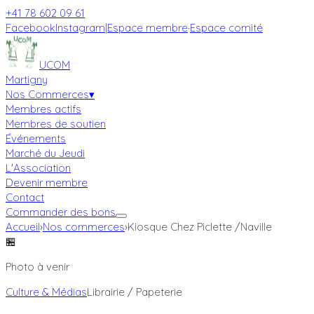
+41 78 602 09 61
Facebook
Instagram
|
Espace membre
·
Espace comité
UCOM
Martigny
Nos Commerces
▾
Membres actifs
Membres de soutien
Événements
Marché du Jeudi
L'Association
Devenir membre
Contact
Commander des bons
Accueil
›
Nos commerces
›
Kiosque Chez Piclette /Naville
🏪
Photo à venir
Culture & Médias
Librairie / Papeterie