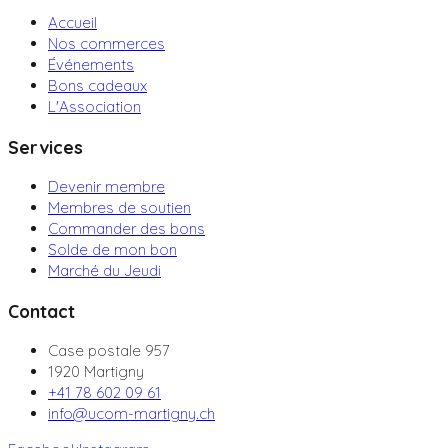
Accueil
Nos commerces
Événements
Bons cadeaux
L'Association
Services
Devenir membre
Membres de soutien
Commander des bons
Solde de mon bon
Marché du Jeudi
Contact
Case postale 957
1920 Martigny
+41 78 602 09 61
info@ucom-martigny.ch