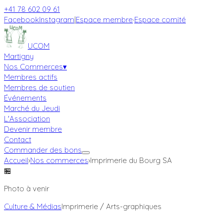
+41 78 602 09 61
Facebook
Instagram
|
Espace membre
·
Espace comité
UCOM
Martigny
Nos Commerces
▾
Membres actifs
Membres de soutien
Événements
Marché du Jeudi
L'Association
Devenir membre
Contact
Commander des bons
Accueil
›
Nos commerces
›
Imprimerie du Bourg SA
🏪
Photo à venir
Culture & Médias
Imprimerie / Arts-graphiques