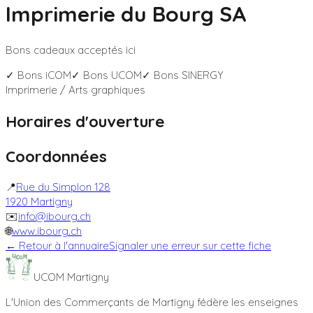
Imprimerie du Bourg SA
Bons cadeaux acceptés ici
✓ Bons
iCOM
✓ Bons
UCOM
✓ Bons
SINERGY
Imprimerie / Arts graphiques
Horaires d'ouverture
Coordonnées
📍
Rue du Simplon 128
1920
Martigny
✉️
info@ibourg.ch
🌐
www.ibourg.ch
← Retour à l'annuaire
Signaler une erreur sur cette fiche
UCOM Martigny
L'Union des Commerçants de Martigny fédère les enseignes