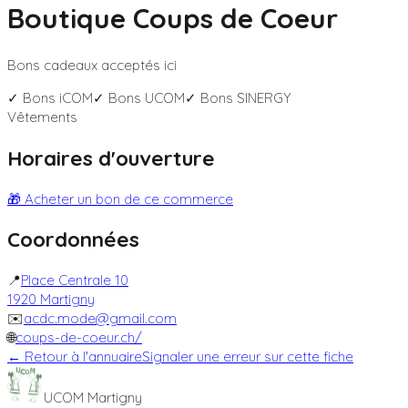
Boutique Coups de Coeur
Bons cadeaux acceptés ici
✓ Bons
iCOM
✓ Bons
UCOM
✓ Bons
SINERGY
Vêtements
Horaires d'ouverture
🎁 Acheter un bon de ce commerce
Coordonnées
📍
Place Centrale 10
1920
Martigny
✉️
acdc.mode@gmail.com
🌐
coups-de-coeur.ch/
← Retour à l'annuaire
Signaler une erreur sur cette fiche
UCOM Martigny