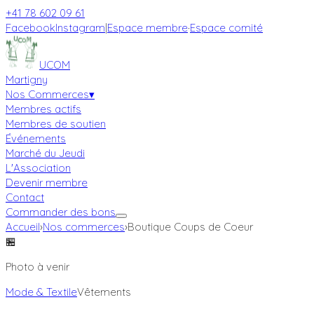
+41 78 602 09 61
Facebook
Instagram
|
Espace membre
·
Espace comité
UCOM
Martigny
Nos Commerces
▾
Membres actifs
Membres de soutien
Événements
Marché du Jeudi
L'Association
Devenir membre
Contact
Commander des bons
Accueil
›
Nos commerces
›
Boutique Coups de Coeur
🏪
Photo à venir
Mode & Textile
Vêtements