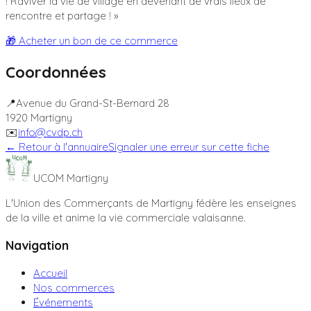
! Raviver la vie de village en devenant de vrais lieux de
rencontre et partage !
»
🎁 Acheter un bon de ce commerce
Coordonnées
📍
Avenue du Grand-St-Bernard 28
1920
Martigny
✉️
info@cvdp.ch
← Retour à l'annuaire
Signaler une erreur sur cette fiche
UCOM Martigny
L'Union des Commerçants de Martigny fédère les enseignes
de la ville et anime la vie commerciale valaisanne.
Navigation
Accueil
Nos commerces
Événements