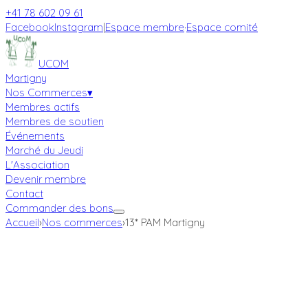
+41 78 602 09 61
Facebook
Instagram
|
Espace membre
·
Espace comité
UCOM
Martigny
Nos Commerces
▾
Membres actifs
Membres de soutien
Événements
Marché du Jeudi
L'Association
Devenir membre
Contact
Commander des bons
Accueil
›
Nos commerces
›
13* PAM Martigny