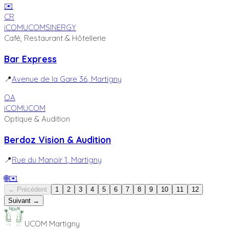
✉️
CR
iCOM
UCOM
SINERGY
Café, Restaurant & Hôtellerie
Bar Express
📍
Avenue de la Gare 36
, Martigny
OA
iCOM
UCOM
Optique & Audition
Berdoz Vision & Audition
📍
Rue du Manoir 1
, Martigny
🌐
✉️
← Précédent
1
2
3
4
5
6
7
8
9
10
11
12
Suivant →
UCOM Martigny