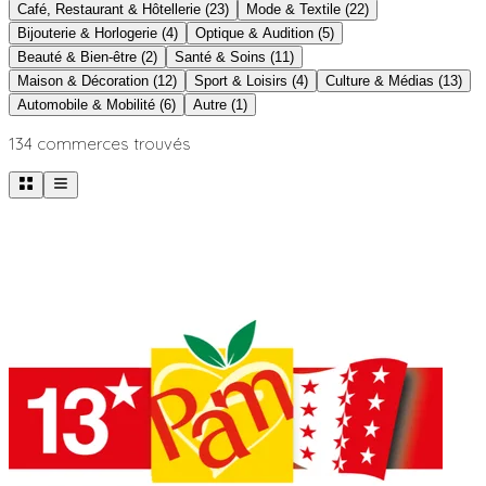
Café, Restaurant & Hôtellerie
(
23
)
Mode & Textile
(
22
)
Bijouterie & Horlogerie
(
4
)
Optique & Audition
(
5
)
Beauté & Bien-être
(
2
)
Santé & Soins
(
11
)
Maison & Décoration
(
12
)
Sport & Loisirs
(
4
)
Culture & Médias
(
13
)
Automobile & Mobilité
(
6
)
Autre
(
1
)
134
commerce
s
trouvé
s