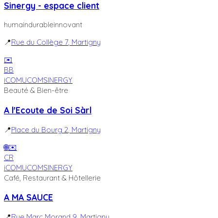
Sinergy - espace client
humain
durable
innovant
📍
Rue du Collège 7
, Martigny
✉️
BB
iCOM
UCOM
SINERGY
Beauté & Bien-être
A l'Ecoute de Soi Sàrl
📍
Place du Bourg 2
, Martigny
🌐
✉️
CR
iCOM
UCOM
SINERGY
Café, Restaurant & Hôtellerie
A MA SAUCE
📍
Rue Marc Morand 9
, Martigny