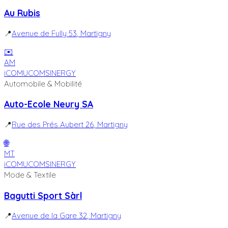
Au Rubis
📍
Avenue de Fully 53
, Martigny
✉️
AM
iCOM
UCOM
SINERGY
Automobile & Mobilité
Auto-Ecole Neury SA
📍
Rue des Prés Aubert 26
, Martigny
🌐
MT
iCOM
UCOM
SINERGY
Mode & Textile
Bagutti Sport Sàrl
📍
Avenue de la Gare 32
, Martigny