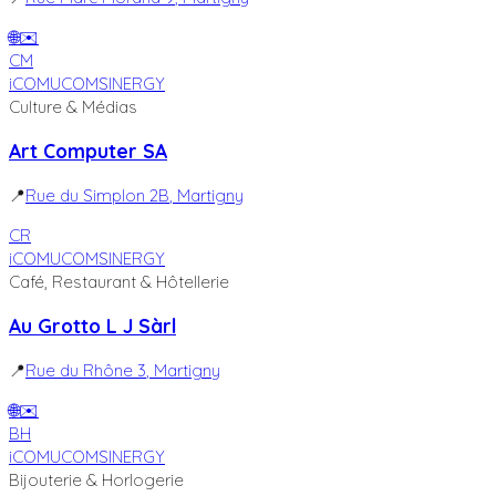
🌐
✉️
CM
iCOM
UCOM
SINERGY
Culture & Médias
Art Computer SA
📍
Rue du Simplon 2B
, Martigny
CR
iCOM
UCOM
SINERGY
Café, Restaurant & Hôtellerie
Au Grotto L J Sàrl
📍
Rue du Rhône 3
, Martigny
🌐
✉️
BH
iCOM
UCOM
SINERGY
Bijouterie & Horlogerie