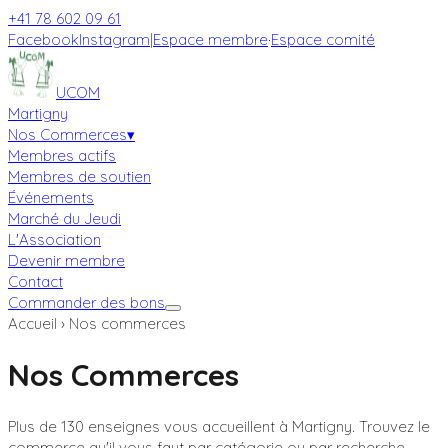
+41 78 602 09 61
Facebook
Instagram
|
Espace membre
·
Espace comité
UCOM
Martigny
Nos Commerces
▾
Membres actifs
Membres de soutien
Événements
Marché du Jeudi
L'Association
Devenir membre
Contact
Commander des bons
Accueil
›
Nos commerces
Nos Commerces
Plus de 130 enseignes vous accueillent à Martigny. Trouvez le
commerce qu'il vous faut par catégorie ou par recherche